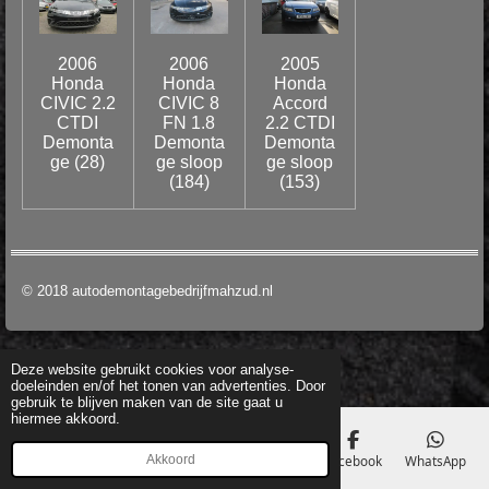
2006
2006
2005
Honda
Honda
Honda
CIVIC 2.2
CIVIC 8
Accord
CTDI
FN 1.8
2.2 CTDI
Demonta
Demonta
Demonta
ge (28)
ge sloop
ge sloop
(184)
(153)
© 2018 autodemontagebedrijfmahzud.nl
Deze website gebruikt cookies voor analyse-
doeleinden en/of het tonen van advertenties. Door
gebruik te blijven maken van de site gaat u
hiermee akkoord.
Akkoord
E-mailadres
Telefoonnummer
Kaart
Facebook
WhatsApp