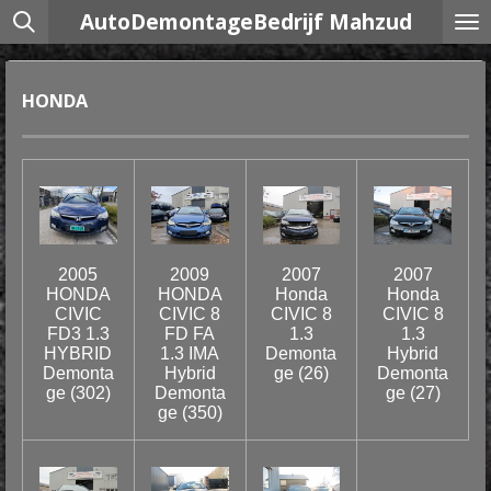
AutoDemontageBedrijf Mahzud
Ga
direct
naar
de
HONDA
hoofdinhoud
2005
2009
2007
2007
HONDA
HONDA
Honda
Honda
CIVIC
CIVIC 8
CIVIC 8
CIVIC 8
FD3 1.3
FD FA
1.3
1.3
HYBRID
1.3 IMA
Demonta
Hybrid
Demonta
Hybrid
ge (26)
Demonta
ge (302)
Demonta
ge (27)
ge (350)