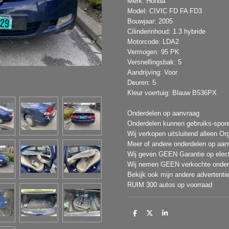
Merk: Honda
Model: CIVIC FD FA FD3
Bouwjaar: 2005
Cilinderinhoud: 1.3 hybride
Motorcode: LDA2
Vermogen: 95 PK
Versnellingsbak: 5
Aandrijving: Voor
Deuren: 5
Kleur voertuig: Blauw B536PX
Onderdelen op aanvraag
Onderdelen kunnen gebruiks-spor
Wij verkopen uitsluitend alleen Or
Meer of andere onderdelen op aan
Wij geven GEEN Garantie op elect
Wij nemen GEEN verkochte onderd
Bekijk ook mijn andere advertenti
RUIM 300 autos op voorraad
D
D
S
e
e
h
l
e
a