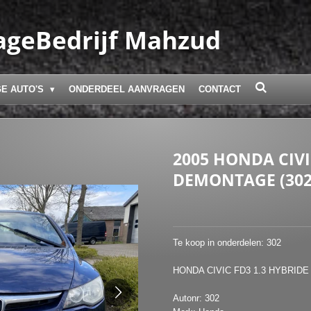
geBedrijf Mahzud
E AUTO'S
ONDERDEEL AANVRAGEN
CONTACT
2005 HONDA CIVI
DEMONTAGE (302
Te koop in onderdelen: 302
HONDA CIVIC FD3 1.3 HYBRIDE
Autonr: 302