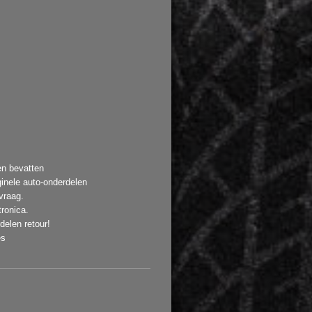
en bevatten
ginele auto-onderdelen
vraag.
ronica.
elen retour!
es