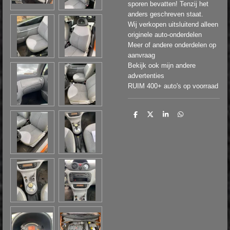
sporen bevatten! Tenzij het
anders geschreven staat.
Wij verkopen uitsluitend alleen
originele auto-onderdelen
Meer of andere onderdelen op
aanvraag
Bekijk ook mijn andere
advertenties
RUIM 400+ auto's op voorraad
D
D
S
D
e
e
h
e
l
e
a
l
e
l
r
e
n
e
n