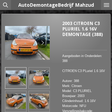
AutoDemontageBedrijf Mahzud
Ga
direct
naar
de
2003 CITROEN C3
hoofdinhoud
PLURIEL 1.6 16V
DEMONTAGE (388)
Aangeboden in Onderdelen:
388
CITROEN C3 PLuriel 1.6 16V
Autonr: 388
Merk: Citroen
Model: C3 PLURIEL
Bouwjaar: 2003
Cilinderinhoud: 1.6 16V
Motorcode: NFU
Versnellingsbakcode: