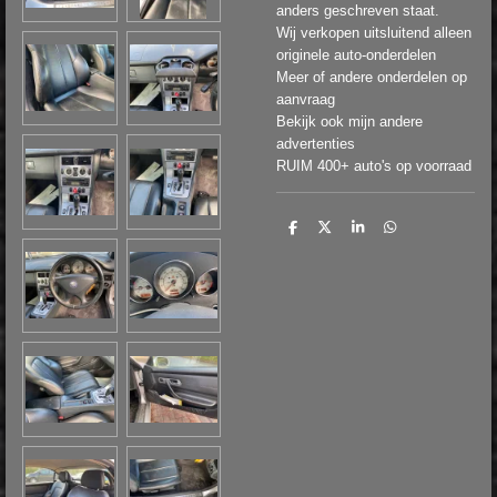
anders geschreven staat.
Wij verkopen uitsluitend alleen
originele auto-onderdelen
Meer of andere onderdelen op
aanvraag
Bekijk ook mijn andere
advertenties
RUIM 400+ auto's op voorraad
D
D
S
D
e
e
h
e
l
e
a
l
e
l
r
e
n
e
n