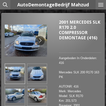
AutoDemontageBedrijf Mahzud
Ga
direct
naar
de
2001 MERCEDES SLK
hoofdinhoud
R170 2.0
COMPRESSOR
DEMONTAGE (416)
Aangeboden In Onderdelen:
416
Mercedes SLK 200 R170 163
PK
AUTONR: 416
Merk: Mercedes
Model: SLK R170
Km: 201.573
Bouwjaar: 2001