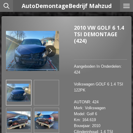
AutoDemontageBedrijf Mahzud
Ga
direct
naar
de
2010 VW GOLF 6 1.4
hoofdinhoud
TSI DEMONTAGE
(424)
Aangeboden In Onderdelen:
424
Volkswagen GOLF 6 1.4 TSI
122PK
AUTONR: 424
Merk: Volkswagen
Model: Golf 6
Km: 164.619
Bouwjaar: 2010
Cilinderinhoud: 1.4 TSI