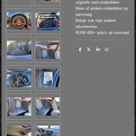
originele auto-onderdelen
Meer of andere onderdelen op
aanvraag
Bekijk ook mijn andere
advertenties
RUIM 400+ auto's op voorraad
D
D
S
D
e
e
h
e
l
e
a
l
e
l
r
e
n
e
n