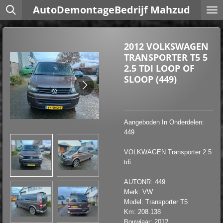
AutoDemontageBedrijf Mahzud
Ga
direct
naar
de
2012 VOLKSWAGEN
hoofdinhoud
TRANSPORTER T5 5
2.5 TDI LOOP OF
SLOOP (449)
Aangeboden In Onderdelen:
449
VOLKWAGEN Transporter 2.5
tdi
AUTONR: 449
Merk: VW
Model: Transporter T5
Km: 208.138
Bouwjaar: 2012