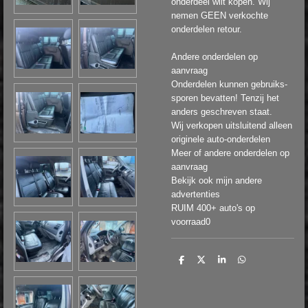
onderdeel wilt kopen. Wij
nemen GEEN verkochte
onderdelen retour.
Andere onderdelen op
aanvraag
Onderdelen kunnen gebruiks-
sporen bevatten! Tenzij het
anders geschreven staat.
Wij verkopen uitsluitend alleen
originele auto-onderdelen
Meer of andere onderdelen op
aanvraag
Bekijk ook mijn andere
advertenties
RUIM 400+ auto's op
voorraad0
D
D
S
D
e
e
h
e
l
e
a
l
e
l
r
e
n
e
n