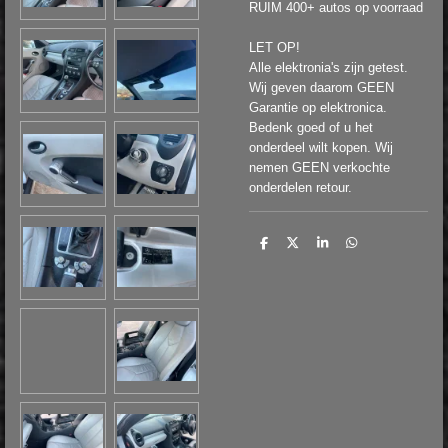
RUIM 400+ autos op voorraad
LET OP!
Alle elektronia's zijn getest.
Wij geven daarom GEEN
Garantie op elektronica.
Bedenk goed of u het
onderdeel wilt kopen. Wij
nemen GEEN verkochte
onderdelen retour.
D
D
S
D
e
e
h
e
l
e
a
l
e
l
r
e
n
e
n