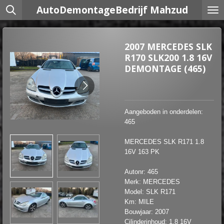
AutoDemontageBedrijf Mahzud
Ga
direct
naar
de
2007 MERCEDES SLK
hoofdinhoud
R170 SLK200 1.8 16V
DEMONTAGE (465)
Aangeboden in onderdelen:
465
MERCEDES SLK R171 1.8
16V 163 PK
Autonr: 465
Merk: MERCEDES
Model: SLK R171
Km: MILE
Bouwjaar: 2007
Cilinderinhoud: 1.8 16V