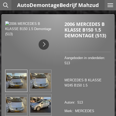
AutoDemontageBedrijf Mahzud
Ga
direct
naar
de
2006 MERCEDES B
hoofdinhoud
KLASSE B150 1.5
DEMONTAGE (513)
Aangeboden in onderdelen:
513
MERCEDES B KLASSE
W245 B150 1.5
Autonr: 513
Merk: MERCEDES