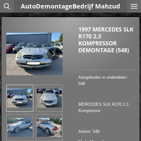
AutoDemontageBedrijf Mahzud
Ga
direct
naar
de
1997 MERCEDES SLK
hoofdinhoud
R170 2.3
KOMPRESSOR
DEMONTAGE (548)
Aangeboden in onderdelen:
548
MERCEDES SLK R170 2.3
Kompressor
Autonr: 548