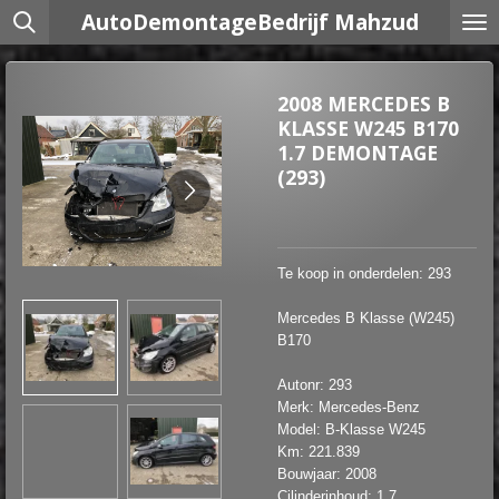
AutoDemontageBedrijf Mahzud
Ga
direct
naar
de
2008 MERCEDES B
hoofdinhoud
KLASSE W245 B170
1.7 DEMONTAGE
(293)
Te koop in onderdelen: 293
Mercedes B Klasse (W245)
B170
Autonr: 293
Merk: Mercedes-Benz
Model: B-Klasse W245
Km: 221.839
Bouwjaar: 2008
Cilinderinhoud: 1.7