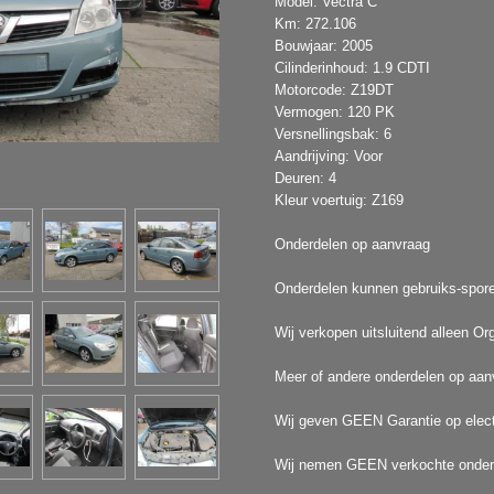
Model: Vectra C
Km:
272.106
Bouwjaar: 2005
Cilinderinhoud: 1.9 CDTI
Motorcode: Z19DT
Vermogen: 120 PK
Versnellingsbak: 6
Aandrijving: Voor
Deuren: 4
Kleur voertuig: Z169
Onderdelen op aanvraag
Onderdelen kunnen gebruiks-spor
Wij verkopen uitsluitend alleen Or
Meer of andere onderdelen op aan
Wij geven GEEN Garantie op elect
Wij nemen GEEN verkochte onderd