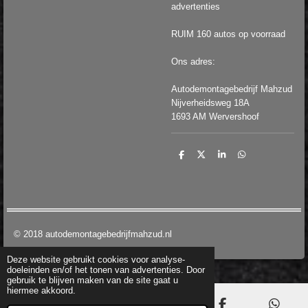
advertenties
RUIM 160 autos op voorraad
Ons adres:
Autodemontagebedrijf Mahzud
Nijverheidsweg 18A
1693 AM Wervershoof
D
D
S
D
e
e
h
e
l
e
a
l
e
l
r
e
n
e
n
© 2018 autodemontagebedrijfmahzud.nl
Deze website gebruikt cookies voor analyse-
doeleinden en/of het tonen van advertenties. Door
gebruik te blijven maken van de site gaat u
hiermee akkoord.