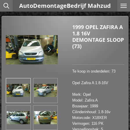
AutoDemontageBedrijf Mahzud
Ga
direct
naar
de
1999 OPEL ZAFIRA A
hoofdinhoud
1.8 16V
DEMONTAGE SLOOP
(73)
Te koop in onderdelen: 73
Opel Zafira A 1.8-16V
Merk: Opel
Model: Zafira A
Bouwjaar: 1999
Cilinderinhoud: 1.8-16v
Motorcode: X18XER
Vermogen: 116 PK
Versnellingsbak: 5