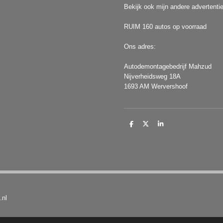
Bekijk ook mijn andere advertenti
RUIM 160 autos op voorraad
Ons adres:
Autodemontagebedrijf Mahzud
Nijverheidsweg 18A
1693 AM Wervershoof
D
D
S
e
e
h
l
e
a
e
l
r
n
e
d.nl