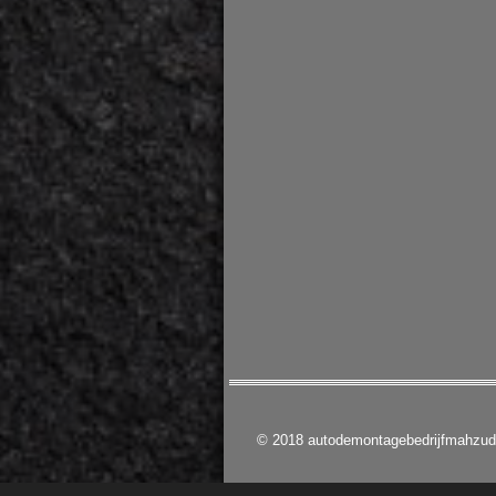
© 2018 autodemontagebedrijfmahzu