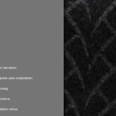
en bevatten
ginele auto-onderdelen
vraag
ronica.
elen retour.