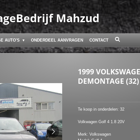
geBedrijf Mahzud
E AUTO'S
ONDERDEEL AANVRAGEN
CONTACT
1999 VOLKSWAGEN
DEMONTAGE (32)
Te koop in onderdelen: 32
Volkwagen Golf 4 1.8 20V
Merk: Volkswagen