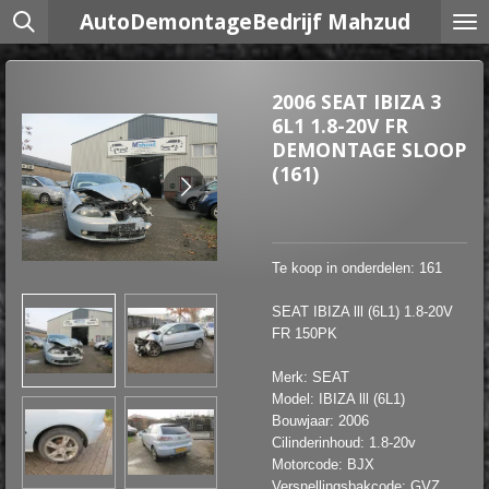
AutoDemontageBedrijf Mahzud
Ga
direct
naar
de
2006 SEAT IBIZA 3
hoofdinhoud
6L1 1.8-20V FR
DEMONTAGE SLOOP
(161)
Te koop in onderdelen: 161
SEAT IBIZA lll (6L1) 1.8-20V
FR 150PK
Merk: SEAT
Model: IBIZA lll (6L1)
Bouwjaar: 2006
Cilinderinhoud: 1.8-20v
Motorcode: BJX
Versnellingsbakcode: GVZ