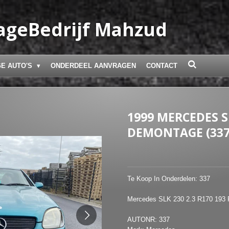
geBedrijf Mahzud
E AUTO'S
ONDERDEEL AANVRAGEN
CONTACT
1999 MERCEDES SL
DEMONTAGE (337
Te Koop In Onderdelen: 337
Mercedes SLK 230 2.3 R170 193
AUTONR: 337