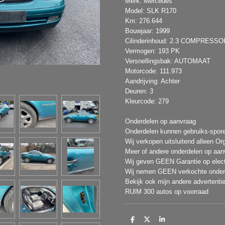
Merk: Mercedes
Model: SLK R170
Km: 276.644
Bouwjaar: 1999
Cilinderinhoud: 2.3 COMPRESSO
Vermogen: 193 PK
Versnellingsbak: AUTOMAAT
Motorcode: 111.973
Aandrijving: Achter
Deuren: 3
Kleurcode: 279
Onderdelen op aanvraag
Onderdelen kunnen gebruiks-spor
Wij verkopen uitsluitend alleen Or
Meer of andere onderdelen op aan
Wij geven GEEN Garantie op elect
Wij nemen GEEN verkochte onderd
Bekijk ook mijn andere advertenti
RUIM 300 autos op voorraad
D
D
S