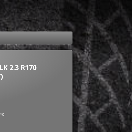
K 2.3 R170
)
 PK