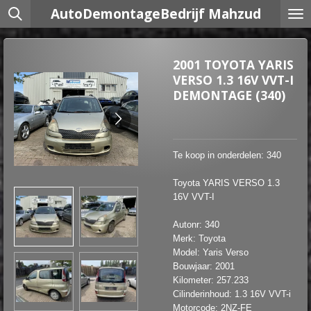
AutoDemontageBedrijf Mahzud
Ga
direct
naar
de
2001 TOYOTA YARIS
hoofdinhoud
VERSO 1.3 16V VVT-I
DEMONTAGE (340)
Te koop in onderdelen: 340
Toyota YARIS VERSO 1.3
16V VVT-I
Autonr: 340
Merk: Toyota
Model: Yaris Verso
Bouwjaar: 2001
Kilometer: 257.233
Cilinderinhoud: 1.3 16V VVT-i
Motorcode: 2NZ-FE