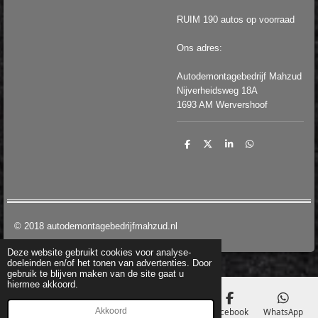
RUIM 190 autos op voorraad
Ons adres:
Autodemontagebedrijf Mahzud
Nijverheidsweg 18A
1693 AM Wervershoof
D
D
S
D
e
e
h
e
l
e
a
l
e
l
r
e
n
e
n
© 2018 autodemontagebedrijfmahzud.nl
Deze website gebruikt cookies voor analyse-
doeleinden en/of het tonen van advertenties. Door
gebruik te blijven maken van de site gaat u
hiermee akkoord.
Akkoord
E-mailadres
Telefoonnummer
Kaart
Facebook
WhatsApp