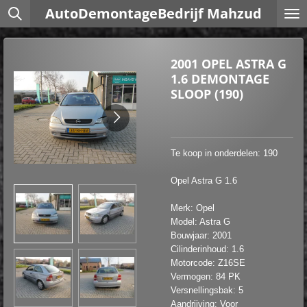
AutoDemontageBedrijf Mahzud
Ga
direct
naar
de
2001 OPEL ASTRA G
hoofdinhoud
1.6 DEMONTAGE
SLOOP (190)
Te koop in onderdelen: 190
Opel Astra G 1.6
Merk: Opel
Model: Astra G
Bouwjaar: 2001
Cilinderinhoud: 1.6
Motorcode: Z16SE
Vermogen: 84 PK
Versnellingsbak: 5
Aandrijving: Voor