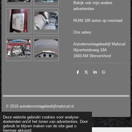
Bekijk ook mijn andere
advertenties
RUIM 190 autos op voorraad
Ons adres:
Autodemontagebedrijf Mahzud
Nijverheidsweg 18A
1693 AM Wervershoof
D
D
S
D
e
e
h
e
l
e
a
l
e
l
r
e
n
e
n
© 2018 autodemontagebedrijfmahzud.nl
Deze website gebruikt cookies voor analyse-
doeleinden en/of het tonen van advertenties. Door
gebruik te blijven maken van de site gaat u
hiermee akkoord.