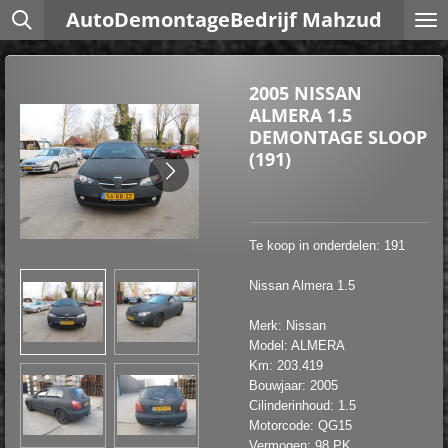
AutoDemontageBedrijf Mahzud
Ga
direct
naar
de
2005 NISSAN
hoofdinhoud
ALMERA 1.5
DEMONTAGE SLOOP
(191)
Te koop in onderdelen: 191
Nissan Almera 1.5
Merk: Nissan
Model: ALMERA
Km: 203.419
Bouwjaar: 2005
Cilinderinhoud: 1.5
Motorcode: QG15
Vermogen: 98 PK