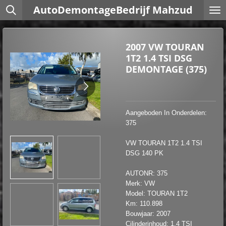
AutoDemontageBedrijf Mahzud
Ga
direct
naar
de
2007 VW TOURAN
hoofdinhoud
1T2 1.4 TSI DSG
DEMONTAGE (375)
Aangeboden In Onderdelen:
375
VW TOURAN 1T2 1.4 TSI
DSG 140 PK
AUTONR: 375
Merk: VW
Model: TOURAN 1T2
Km: 110.898
Bouwjaar: 2007
Cilinderinhoud: 1.4 TSI