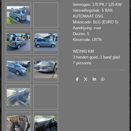
Vermogen: 170 PK / 125 KW
Versnellingsbak: 6 BAK
AUTOMAAT DSG
Motorcode: BLG (EURO 5)
Aandrijving: voor
Deuren: 5
Kleurcode: LR7N
WEINIG KM
3 banden goed, 1 band glad
7 persoons
D
D
S
D
e
e
h
e
l
e
a
l
e
l
r
e
n
e
n