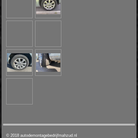
© 2018 autodemontagebedrijfmahzud.nl